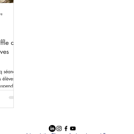
re
ffle de
èves
s
nq séances
s élèves
uspendus,
 Grâce au
muler ses
explorer
ment. Plus
nt créé un
a relation