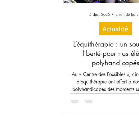
5 déc. 2025
2 min de lectu
Actualité
L’équithérapie : un sou
liberté pour nos él
polyhandicapé
Au « Centre des Possibles », ci
d’équithérapie ont offert à no
polyhandicapés des moments s
remplis de sens et d’émotions.
cheval, chaque enfant a pu sti
sens, travailler sa motricité, 
l’équilibre et ressentir le mouve
qu’un simple soin, ces séances o
espace où le corps, le regard, l