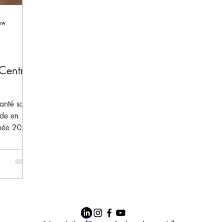
re
Centre
hanté son
nde en
nnée 2024