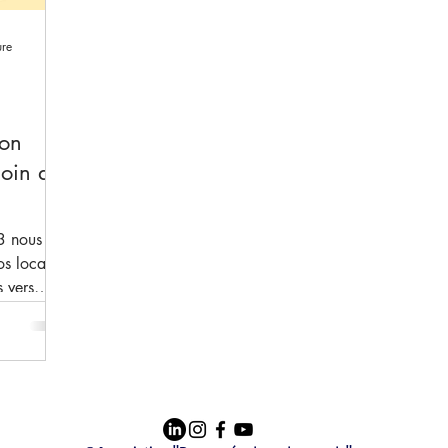
ure
 on
oin de
3 nous
os locaux
 vers
ventures