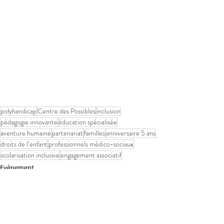
polyhandicap
Centre des Possibles
inclusion
pédagogie innovante
éducation spécialisée
aventure humaine
partenariat
familles
anniversaire 5 ans
droits de l’enfant
professionnels médico-sociaux
scolarisation inclusive
engagement associatif
Evènement
Actualité