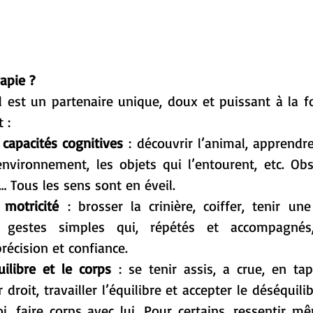
apie ?
 est un partenaire unique, doux et puissant à la fois
 :
 capacités cognitives
 : découvrir l’animal, apprendr
nvironnement, les objets qui l’entourent, etc. Obse
… Tous les sens sont en éveil.
r motricité
 : brosser la crinière, coiffer, tenir une
s gestes simples qui, répétés et accompagnés,
récision et confiance.
uilibre et le corps
 : se tenir assis, a crue, en tap
 droit, travailler l’équilibre et accepter le déséquilibr
i, faire corps avec lui. Pour certains, ressentir mêm