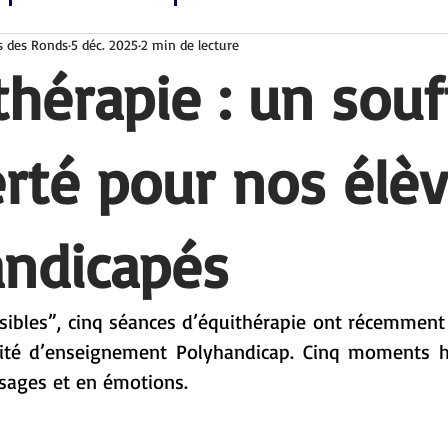
s des Ronds
5 déc. 2025
2 min de lecture
thérapie : un souf
erté pour nos élè
andicapés
sibles”, cinq séances d’équithérapie ont récemment
nité d’enseignement Polyhandicap. Cinq moments h
ssages et en émotions.