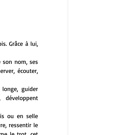
. Grâce à lui, 
e son nom, ses 
rver, écouter, 
 longe, guider 
 développent 
is ou en selle 
e, ressentir le 
e le trot, cet 