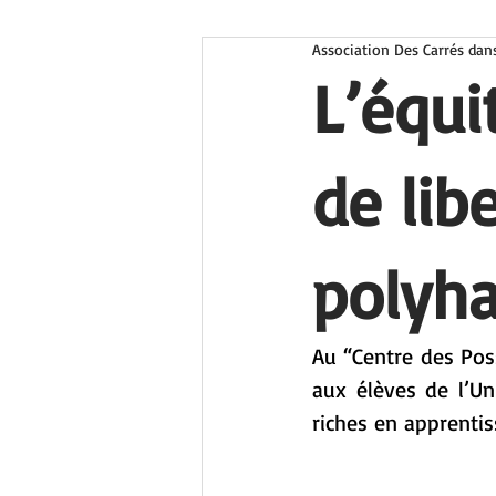
Association Des Carrés dan
L’équi
de lib
polyh
Au “Centre des Pos
aux élèves de l’U
riches en apprenti